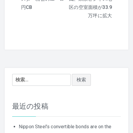
稿
円CB
区の空室面積が33.9
ナ
万坪に拡大
ビ
ゲ
ー
シ
ョ
検
索:
ン
最近の投稿
Nippon Steel’s convertible bonds are on the