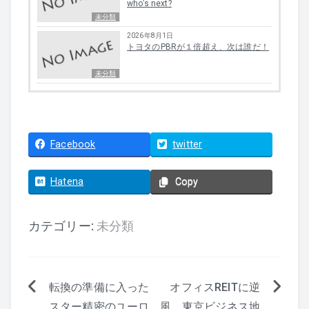
who’s next?
未分類
2026年8月1日
トヨタのPBRが１倍超え、次は誰だ！
未分類
Facebook
twitter
Hatena
Copy
カテゴリー:
未分類
転換の準備に入った
オフィスREITに逆
投
スター精密のユーロ
風、東京ビジネス地