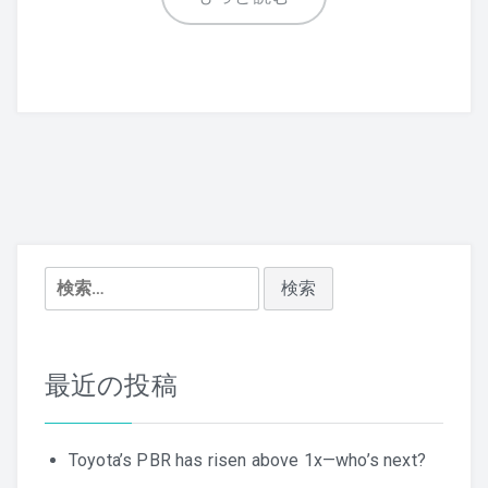
検
索:
最近の投稿
Toyota’s PBR has risen above 1x—who’s next?