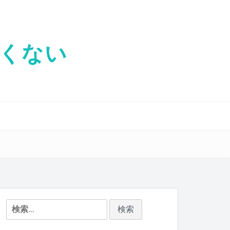
くない
検
索: