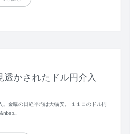
見透かされたドル円介入
入。金曜の日経平均は大幅安。 １１日のドル円
&nbsp…