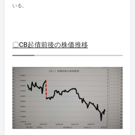
いる。
〇CB
起債前後の株価推移