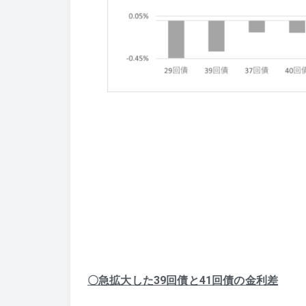
〇急拡大した39回債と41回債の金利差