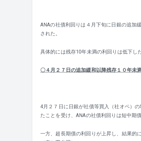
ANAの社債利回りは４月下旬に日銀の追加
された。
具体的には残存10年未満の利回りは低下し
〇４月２７日の追加緩和以降残存１０年未
4月２７日に日銀が社債等買入（社オペ）の
たことを受け、ANAの社債利回りは短中期
一方、超長期債の利回りが上昇し、結果的