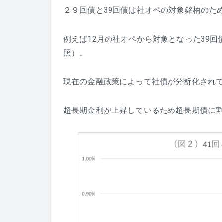
２９回債と39回債は社オペの対象銘柄のた
例えば12月の社オペから対象となった39回
照）。
現在の金融政策によって社債が分断化され
超長期金利が上昇しているため超長期債に