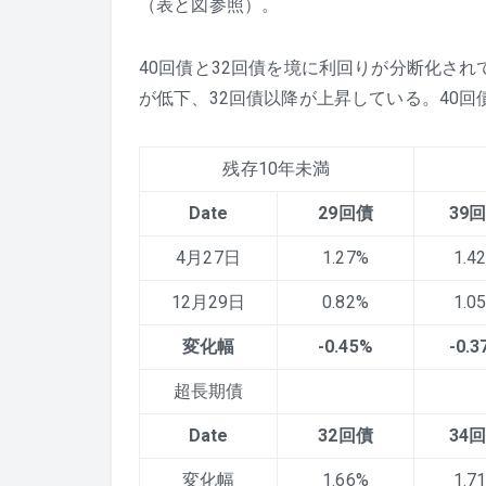
（表と図参照）。
40回債と32回債を境に利回りが分断化され
が低下、32回債以降が上昇している。40回債は
残存10年未満
Date
29
回債
39
4月27日
1.27%
1.4
12月29日
0.82%
1.0
変化幅
-0.45%
-0.3
超長期債
Date
32
回債
34
変化幅
1.66%
1.7