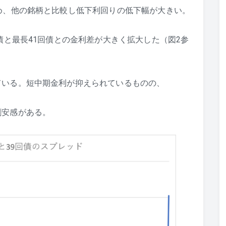
め、他の銘柄と比較し低下利回りの低下幅が大きい。
債と最長41回債との金利差が大きく拡大した（図2参
ている。短中期金利が抑えられているものの、
割安感がある。