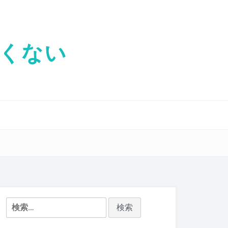
くない
検
索: