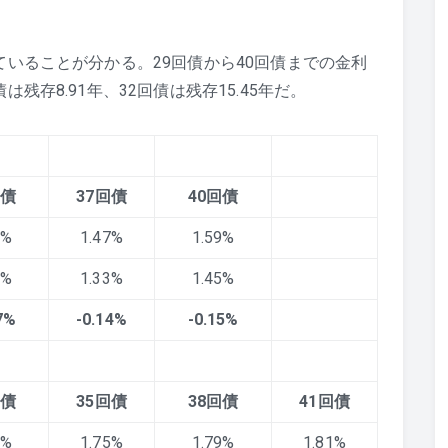
ていることが分かる。29回債から40回債までの金利
残存8.91年、32回債は残存15.45年だ。
回債
37
回債
40
回債
2%
1.47%
1.59%
5%
1.33%
1.45%
7%
-0.14%
-0.15%
回債
35
回債
38
回債
41
回債
1%
1.75%
1.79%
1.81%