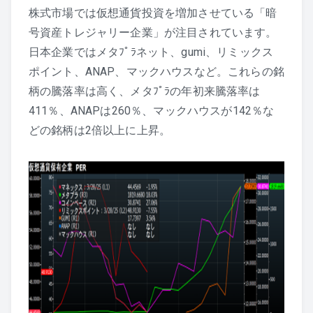
株式市場では仮想通貨投資を増加させている「暗
号資産トレジャリー企業」が注目されています。
日本企業ではメタﾌﾟﾗネット、gumi、リミックス
ポイント、ANAP、マックハウスなど。これらの銘
柄の騰落率は高く、メタﾌﾟﾗの年初来騰落率は
411％、ANAPは260％、マックハウスが142％な
どの銘柄は2倍以上に上昇。