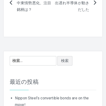
中東情勢悪化、注目
出遅れ半導体が動き
投
銘柄は？
だした
稿
ナ
ビ
ゲ
ー
検
シ
索:
ョ
ン
最近の投稿
Nippon Steel’s convertible bonds are on the
move!