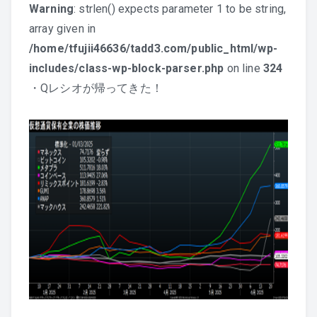
Warning
: strlen() expects parameter 1 to be string,
array given in
/home/tfujii46636/tadd3.com/public_html/wp-
includes/class-wp-block-parser.php
on line
324
・Qレシオが帰ってきた！