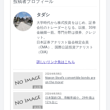
投稿者プロフィール
タダシ
大学時代から株式投資をはじめ、証券
会社のトレーダーとなる。以後、30年
金融畑一筋。専門分野は債券、クレジ
ット。
日本証券アナリスト協会検定会員
（CMA）、国際公認投資アナリスト
（CIIA)
詳しいリンク先はこちら
2026年8月8日
Nippon Steel’s convertible bonds are
on the move!
未分類
2026年8月8日
日本製鉄CB、乖離率縮小、29年債は
12％台に
未分類