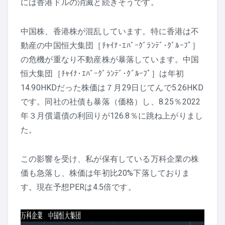
には香港ドルの消滅と続きそうです。
中国株、香港株が混乱しています。特に香港は不
動産の中国恒大集団［ﾁｬｲﾅ･ｴﾊﾞｰｸﾞﾗﾝﾃﾞ･ｸﾞﾙｰﾌﾟ］
の危機が重なり不動産株が暴落しています。中国
恒大集団［ﾁｬｲﾅ･ｴﾊﾞｰｸﾞﾗﾝﾃﾞ･ｸﾞﾙｰﾌﾟ］は年初
14.90HKDだった株価は７月29日じてんで5.26HKD
です。同社の社債も暴落（価格）し、8.25％2022
年３月償還債の利回りが126.8％に跳ね上がりまし
た。
この影響を受け、私が保有している万科企業の株
価も急落し、株価は年初比20%下落しておりま
す。現在予想PERは4.5倍です。