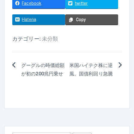
Facebook
twitter
Hatena
Copy
カテゴリー:
未分類
グーグルの時価総額
米国ハイテク株に逆
投
が初の200兆円乗せ
風、国債利回り急騰
稿
ナ
ビ
ゲ
ー