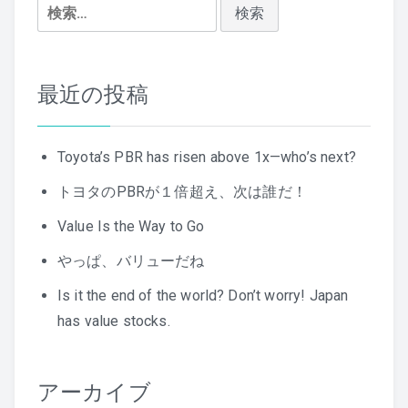
検
シ
索:
ョ
ン
最近の投稿
Toyota’s PBR has risen above 1x—who’s next?
トヨタのPBRが１倍超え、次は誰だ！
Value Is the Way to Go
やっぱ、バリューだね
Is it the end of the world? Don’t worry! Japan
has value stocks.
アーカイブ