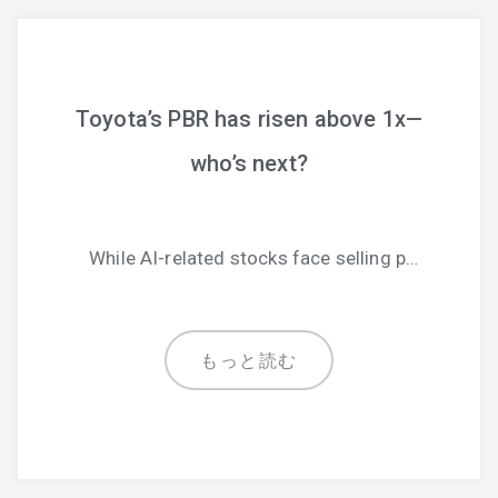
Toyota’s PBR has risen above 1x—
who’s next?
While AI-related stocks face selling p…
もっと読む