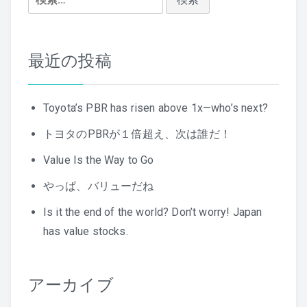
シ
索:
ョ
ン
最近の投稿
Toyota’s PBR has risen above 1x—who’s next?
トヨタのPBRが１倍超え、次は誰だ！
Value Is the Way to Go
やっぱ、バリューだね
Is it the end of the world? Don’t worry! Japan
has value stocks.
アーカイブ