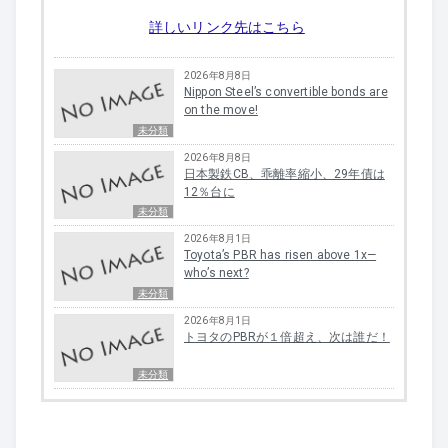
詳しいリンク先はこちら
2026年8月8日
Nippon Steel’s convertible bonds are
on the move!
未分類
2026年8月8日
日本製鉄CB、乖離率縮小、29年債は
12％台に
未分類
2026年8月1日
Toyota’s PBR has risen above 1x—
who’s next?
未分類
2026年8月1日
トヨタのPBRが１倍超え、次は誰だ！
未分類