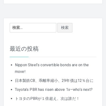
シ
ョ
検
ン
索:
最近の投稿
Nippon Steel’s convertible bonds are on the
move!
日本製鉄CB、乖離率縮小、29年債は12％台に
Toyota’s PBR has risen above 1x—who’s next?
トヨタのPBRが１倍超え、次は誰だ！