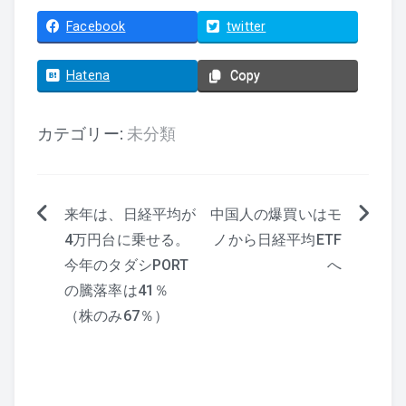
Facebook
twitter
Hatena
Copy
カテゴリー:
未分類
来年は、日経平均が
中国人の爆買いはモ
投
4万円台に乗せる。
ノから日経平均ETF
稿
今年のタダシPORT
へ
ナ
の騰落率は41％
（株のみ67％）
ビ
ゲ
ー